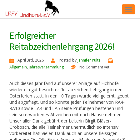
Toggl
Erfolgreicher
naviga
Reitabzeichenlehrgang 2026!
April 3rd, 2026
Posted by
Jennifer Pulte
Allgemein
,
Jahresversammlung
No Comment yet
Auch dieses Jahr fand auf unserer Anlage auf Eichhöfe
wieder ein gut besuchter Reitabzeichen-Lehrgang in den
Osterferien statt. In den 10 Tagen wurde viel gelernt, geübt
und abgefragt, und so konnte jeder Teilnehmer von RA4-
RA10 sowie LA4 und LA5 seine Prüfungen bestehen und
sein so erworbenes Abzeichen mit nach Hause nehmen.
Unser aller Dank gebührt der Leiterin Birgit Bläser-
Grobosch, die alle Teilnehmer unermüdlich so intensiv
vorbereitet hat! Vielen Dank auch an unsere fleissigen
Helfer vor Ort Olli, Emily, Amelina, Maddy und Yvonne! <3