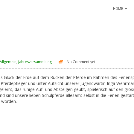
HOME
Allgemein
,
Jahresversammlung
No Comment yet
r das Glück der Erde auf dem Rücken der Pferde im Rahmen des Feriens
e Pferdepfleger und unter Aufsicht unserer Jugendwartin Inga Wehrma
lernt, das ruhige Auf- und Absteigen geübt, spielerisch auf den gro
d sind unsere lieben Schulpferde allesamt selbst in die Ferien gestar
 worden.