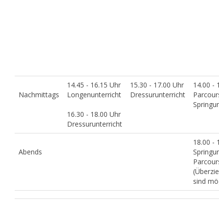
14.45 - 16.15 Uhr
15.30 - 17.00 Uhr
14.00 - 
Nachmittags
Longenunterricht
Dressurunterricht
Parcour
Springun
16.30 - 18.00 Uhr
Dressurunterricht
18.00 - 
Abends
Springun
Parcour
(Überzi
sind mög