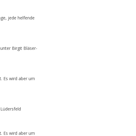
age, jede helfende
nter Birgit Bläser-
rt. Es wird aber um
 Lüdersfeld
rt. Es wird aber um