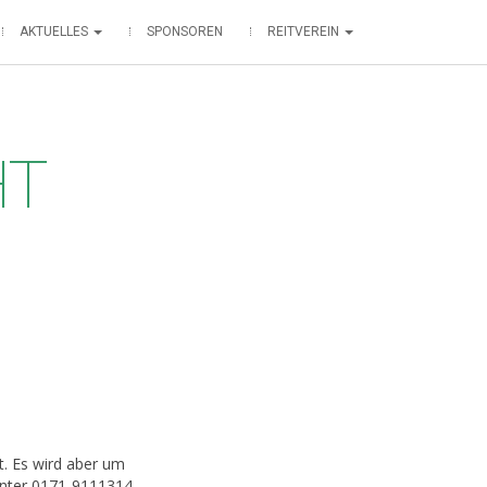
AKTUELLES
SPONSOREN
REITVEREIN
HT
rt. Es wird aber um
unter 0171-9111314