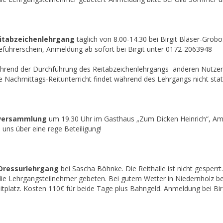
Reitabzeichenlehrgang
täglich von 8.00-14.30 bei Birgit Bläser-Gro
eführerschein, Anmeldung ab sofort bei Birgit unter 0172-2063948
ährend der Durchführung des Reitabzeichenlehrgangs anderen Nutzern 
e Nachmittags-Reitunterricht findet während des Lehrgangs nicht stat
rversammlung
um 19.30 Uhr im Gasthaus „Zum Dicken Heinrich“, Am 
 uns über eine rege Beteiligung!
 Dressurlehrgang
bei Sascha Böhnke. Die Reithalle ist nicht gesperrt
e Lehrgangsteilnehmer gebeten. Bei gutem Wetter in Niedernholz bei 
platz. Kosten 110€ für beide Tage plus Bahngeld. Anmeldung bei Bir